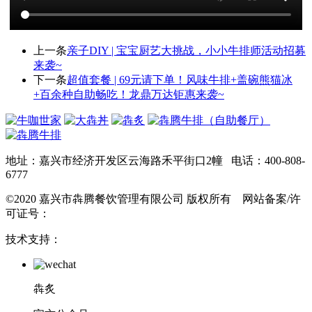
上一条
亲子DIY | 宝宝厨艺大挑战，小小牛排师活动招募
来袭~
下一条
超值套餐 | 69元请下单！风味牛排+盖碗熊猫冰
+百余种自助畅吃！龙鼎万达钜惠来袭~
地址：嘉兴市经济开发区云海路禾平街口2幢 电话：400-808-
6777
©2020 嘉兴市犇腾餐饮管理有限公司 版权所有 网站备案/许
可证号：
浙ICP备17012210号
技术支持：
犇炙